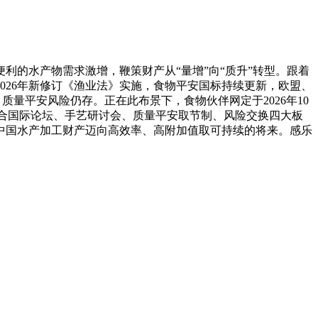
的水产物需求激增，鞭策财产从“量增”向“质升”转型。跟着
026年新修订《渔业法》实施，食物平安国标持续更新，欧盟、
量平安风险仍存。正在此布景下，食物伙伴网定于2026年10
，整合国际论坛、手艺研讨会、质量平安取节制、风险交换四大板
中国水产加工财产迈向高效率、高附加值取可持续的将来。感乐